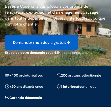
Basés à Couëron, nous pilotons vos projets de
rénovation, d'extension et d'aménagement paysager
dans tout le département. Un seul interlocuteur, où que
soit votre chantier.
Demander mon devis gratuit
Étude de votre demande sous 48h
- sans engagement
+400
projets réalisés
200
artisans sélectionnés
+20 ans
d'expérience
1 interlocuteur
unique
Garantie décennale