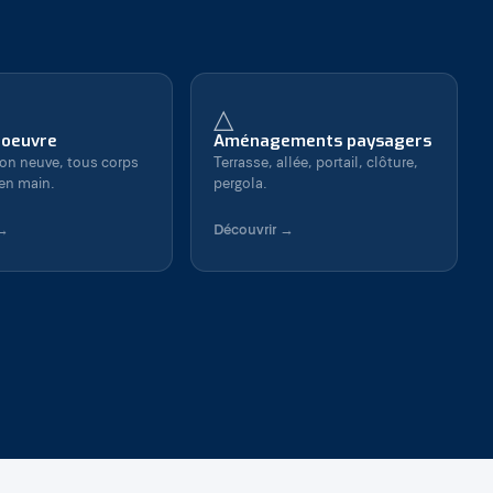
△
'oeuvre
Aménagements paysagers
on neuve, tous corps
Terrasse, allée, portail, clôture,
 en main.
pergola.
 →
Découvrir →