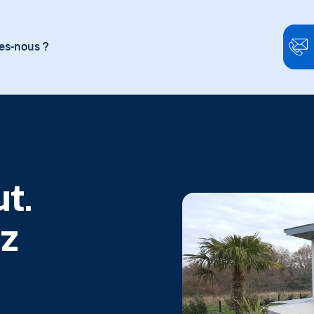
s-nous ?
t.
ez