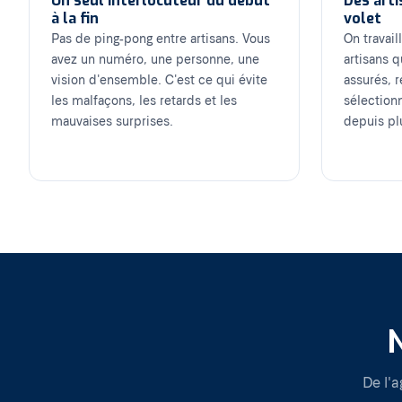
Un seul interlocuteur du début
Des arti
à la fin
volet
Pas de ping-pong entre artisans. Vous
On travai
avez un numéro, une personne, une
artisans q
vision d'ensemble. C'est ce qui évite
assurés, r
les malfaçons, les retards et les
sélection
mauvaises surprises.
depuis pl
De l'