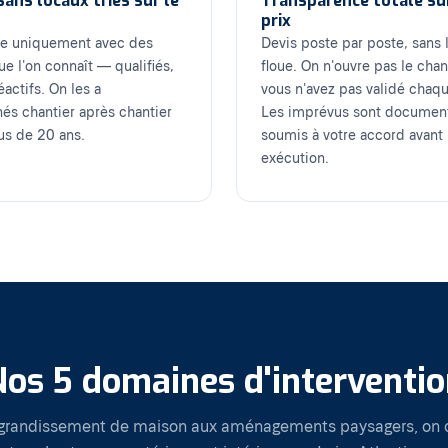
sans locaux triés sur le
Transparence totale su
prix
lle uniquement avec des
Devis poste par poste, sans 
ue l'on connaît — qualifiés,
floue. On n'ouvre pas le chant
éactifs. On les a
vous n'avez pas validé chaq
nés chantier après chantier
Les imprévus sont documen
us de 20 ans.
soumis à votre accord avant
exécution.
Nos 5 domaines d'interventio
agrandissement de maison aux aménagements paysagers, on 