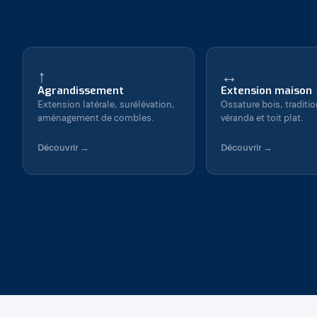
↑
↔
Agrandissement
Extension maison
Extension latérale, surélévation,
Ossature bois, traditio
aménagement de combles.
véranda et toit plat.
Découvrir →
Découvrir →