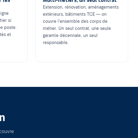
r les
Multi-métiers, un seul contrat
Extension, rénovation, aménagements
ligne
extérieurs, bâtiments TCE — on
ier si
couvre l'ensemble des corps de
ue poste.
métier. Un seul contrat, une seule
tés et
garantie décennale, un seul
responsable.
n
couvre