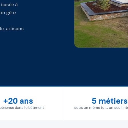
e basée à
 on gère
ix artisans
+20 ans
5 métiers
périence dans le bâtiment
sous un même toit, un seul int