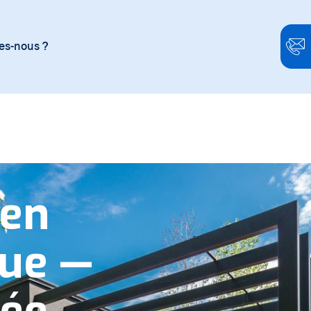
s-nous ?
 en
que —