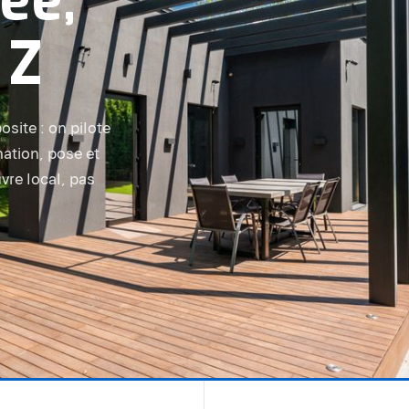
ée,
 Z
site : on pilote
nation, pose et
vre local, pas