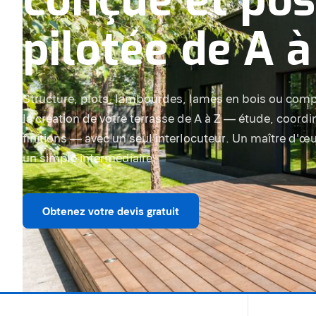
conçue et pos
pilotée de A à
Structure, plots, lambourdes, lames en bois ou compo
la création de votre terrasse de A à Z — étude, coordi
finitions — avec un seul interlocuteur. Un maître d'œu
un simple intermédiaire.
Obtenez votre devis gratuit