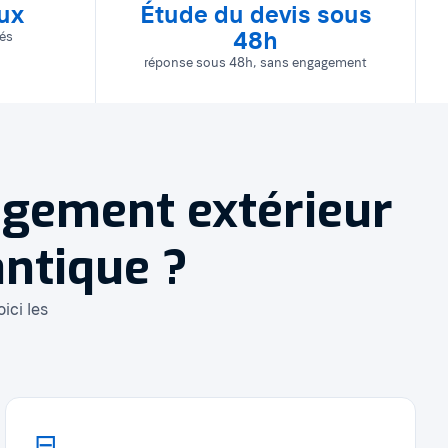
aux
Étude du devis sous
48h
lés
réponse sous 48h, sans engagement
agement extérieur
antique ?
ici les
⊟